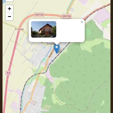
+
−
×
Casa DENIS